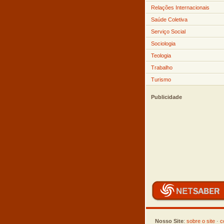
Relações Internacionais
Saúde Coletiva
Serviço Social
Sociologia
Teologia
Trabalho
Turismo
Publicidade
Nosso Site
:
sobre o site
·
c