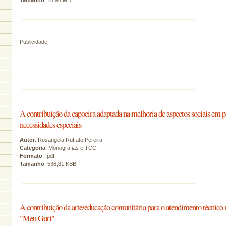
Tamanho
: 25,94 MB
Publicidade
A contribuição da capoeira adaptada na melhoria de aspectos sociais em p
necessidades especiais
Autor
: Rosangela Ruffato Pereira
Categoria
: Monografias e TCC
Formato
: .pdf
Tamanho
: 536,81 KBB
A contribuição da arte/educação comunitária para o atendimento técnico n
"Meu Guri"