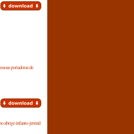
essoas portadoras de
o abrigo infanto-juvenil