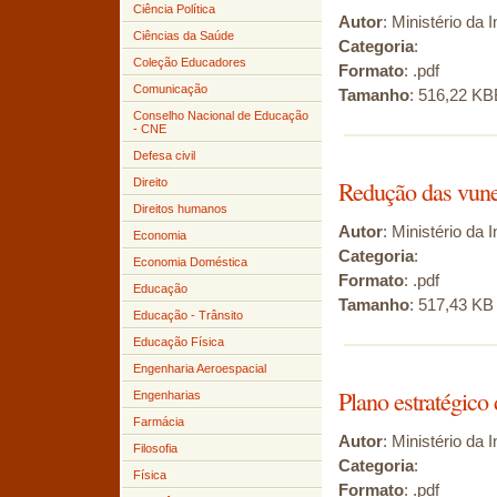
Ciência Política
Autor
: Ministério da 
Ciências da Saúde
Categoria
:
Coleção Educadores
Formato
: .pdf
Comunicação
Tamanho
: 516,22 KB
Conselho Nacional de Educação
- CNE
Defesa civil
Direito
Redução das vuner
Direitos humanos
Autor
: Ministério da 
Economia
Categoria
:
Economia Doméstica
Formato
: .pdf
Educação
Tamanho
: 517,43 KB
Educação - Trânsito
Educação Física
Engenharia Aeroespacial
Plano estratégico
Engenharias
Farmácia
Autor
: Ministério da 
Filosofia
Categoria
:
Física
Formato
: .pdf