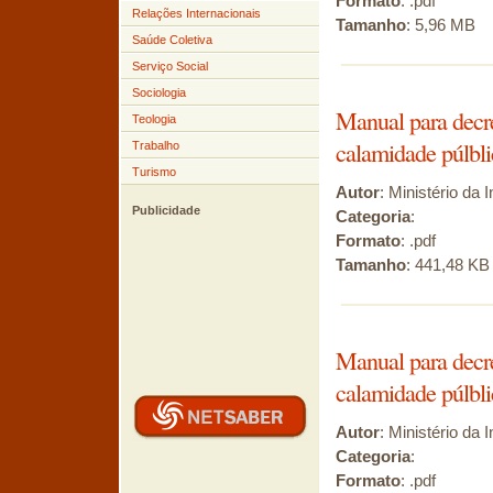
Formato
: .pdf
Relações Internacionais
Tamanho
: 5,96 MB
Saúde Coletiva
Serviço Social
Sociologia
Manual para decre
Teologia
calamidade púlbli
Trabalho
Turismo
Autor
: Ministério da 
Publicidade
Categoria
:
Formato
: .pdf
Tamanho
: 441,48 KB
Manual para decre
calamidade púlbli
Autor
: Ministério da 
Categoria
:
Formato
: .pdf