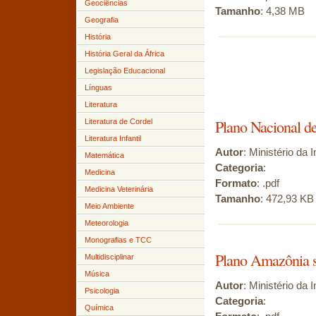
Geociências
Tamanho
: 4,38 MB
Geografia
História
História Geral da África
Legislação Educacional
Línguas
Literatura
Plano Nacional de
Literatura de Cordel
Literatura Infantil
Autor
: Ministério da 
Matemática
Categoria
:
Medicina
Formato
: .pdf
Medicina Veterinária
Tamanho
: 472,93 KB
Meio Ambiente
Meteorologia
Monografias e TCC
Plano Amazônia s
Multidisciplinar
Música
Autor
: Ministério da 
Psicologia
Categoria
:
Química