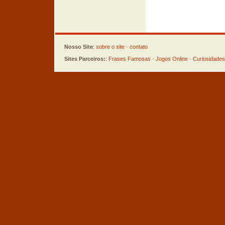
Nosso Site
:
sobre o site
·
contato
Sites Parceiros:
:
Frases Famosas
·
Jogos Online
·
Curiosidades