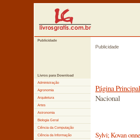
Publicidade
Publicidade
Livros para Download
Administração
Página Principa
Agronomia
Nacional
Arquitetura
Artes
Astronomia
Biologia Geral
Ciência da Computação
Sylvi; Kovan onne
Ciência da Informação