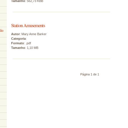
Tamanho
: 562,73 KBB
Station Amusements
ção
Autor
: Mary Anne Barker
Categoria
:
Formato
: .pdf
Tamanho
: 1,10 MB
Página 1 de 1