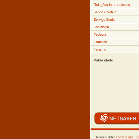
Relações Internacionais
Saúde Coletiva
Serviço Social
Sociologia
Teologia
Trabalho
Turismo
Publicidade
Nosso Site
:
sobre o site
·
c