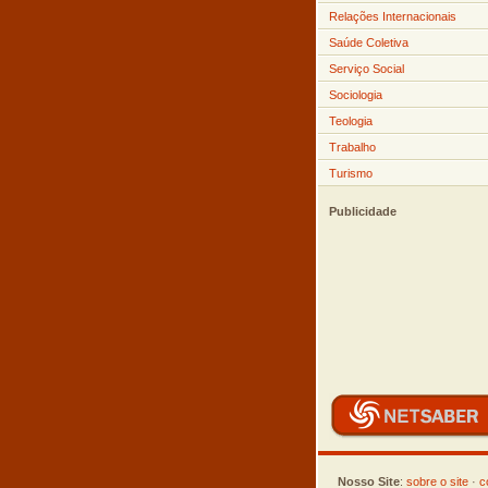
Relações Internacionais
Saúde Coletiva
Serviço Social
Sociologia
Teologia
Trabalho
Turismo
Publicidade
Nosso Site
:
sobre o site
·
c