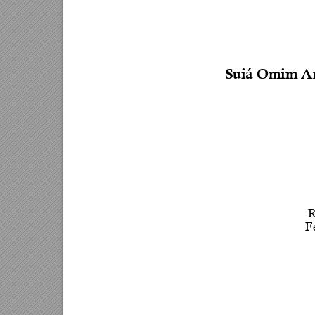
Suiá Omim Ar
R
F