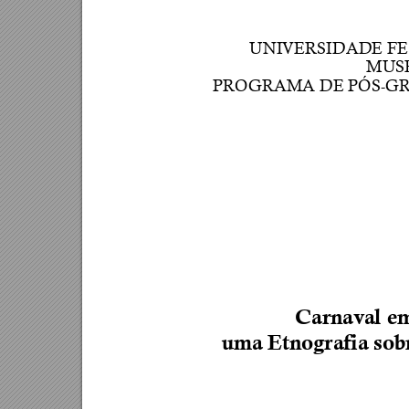
UNIVERSIDADE FE
MUS
PROGRAMA DE PÓS-G
Carnav
al
 e
uma Etnogra
fi
a s
ob