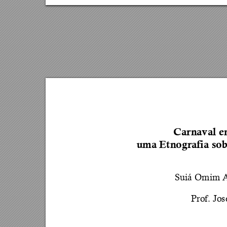
Carna
val
 e
uma Etnografia sob
Suiá Omim A
Prof. Jos