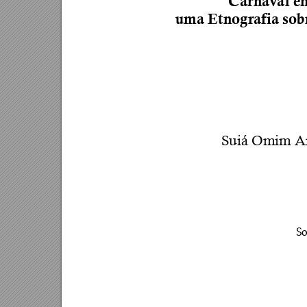
Carna
val
 e
uma Etnografia so
Suiá Omim Ar
So