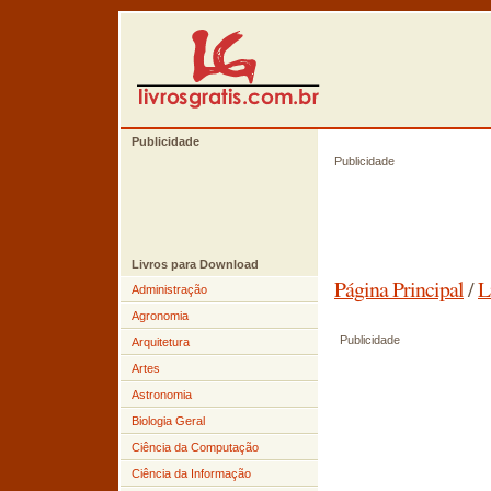
Publicidade
Publicidade
Livros para Download
Página Principal
/
L
Administração
Agronomia
Publicidade
Arquitetura
Artes
Astronomia
Biologia Geral
Ciência da Computação
Ciência da Informação