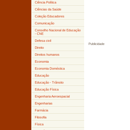
Ciência Política
Ciências da Saúde
Coleção Educadores
Comunicação
Conselho Nacional de Educação
- CNE
Defesa civil
Publicidade
Direito
Direitos humanos
Economia
Economia Doméstica
Educação
Educação - Trânsito
Educação Física
Engenharia Aeroespacial
Engenharias
Farmácia
Filosofia
Física