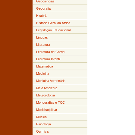
Geociências
Geografia
História
História Geral da África
Legislação Educacional
Línguas
Literatura
Literatura de Cordel
Literatura Infantil
Matemática
Medicina
Medicina Veterinária
Meio Ambiente
Meteorologia
Monografias e TCC
Multidisciplinar
Música
Psicologia
Química