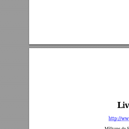
Liv
http://ww
Milhares de l