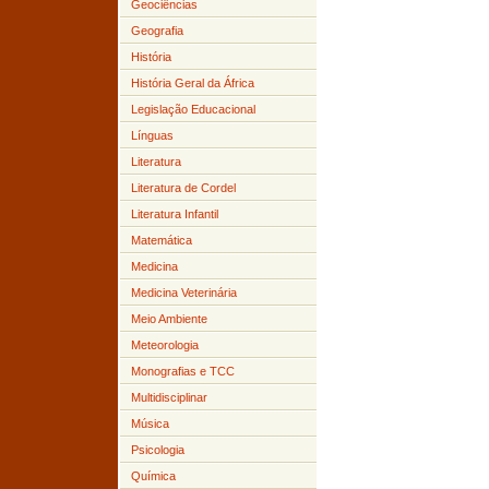
Geociências
Geografia
História
História Geral da África
Legislação Educacional
Línguas
Literatura
Literatura de Cordel
Literatura Infantil
Matemática
Medicina
Medicina Veterinária
Meio Ambiente
Meteorologia
Monografias e TCC
Multidisciplinar
Música
Psicologia
Química