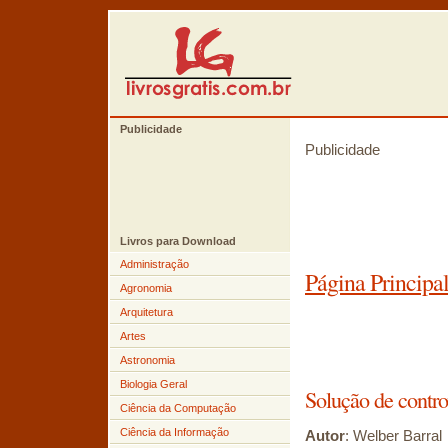
Publicidade
Publicidade
Livros para Download
Administração
Página Principa
Agronomia
Arquitetura
Artes
Astronomia
Biologia Geral
Solução de contr
Ciência da Computação
Ciência da Informação
Autor
: Welber Barral