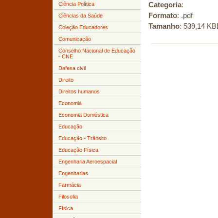
Categoria
:
Ciência Política
Formato
: .pdf
Ciências da Saúde
Tamanho
: 539,14 KB
Coleção Educadores
Comunicação
Conselho Nacional de Educação
- CNE
Defesa civil
Direito
Direitos humanos
Economia
Economia Doméstica
Educação
Educação - Trânsito
Educação Física
Engenharia Aeroespacial
Engenharias
Farmácia
Filosofia
Física