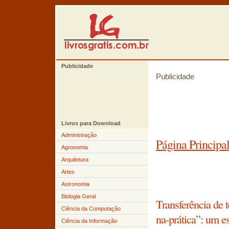
Publicidade
Publicidade
Livros para Download
Administração
Página Principa
Agronomia
Arquitetura
Artes
Astronomia
Biologia Geral
Transferência de 
Ciência da Computação
na-prática”: um e
Ciência da Informação