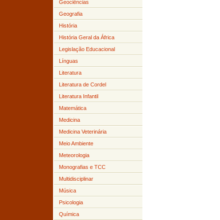
Geociências
Geografia
História
História Geral da África
Legislação Educacional
Línguas
Literatura
Literatura de Cordel
Literatura Infantil
Matemática
Medicina
Medicina Veterinária
Meio Ambiente
Meteorologia
Monografias e TCC
Multidisciplinar
Música
Psicologia
Química