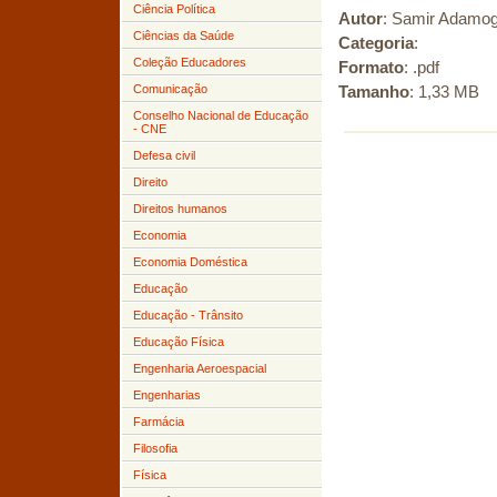
Ciência Política
Autor
: Samir Adamogl
Ciências da Saúde
Categoria
:
Coleção Educadores
Formato
: .pdf
Comunicação
Tamanho
: 1,33 MB
Conselho Nacional de Educação
- CNE
Defesa civil
Direito
Direitos humanos
Economia
Economia Doméstica
Educação
Educação - Trânsito
Educação Física
Engenharia Aeroespacial
Engenharias
Farmácia
Filosofia
Física