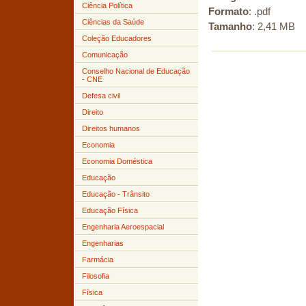
Ciência Política
Formato
: .pdf
Ciências da Saúde
Tamanho
: 2,41 MB
Coleção Educadores
Comunicação
Conselho Nacional de Educação
- CNE
Defesa civil
Direito
Direitos humanos
Economia
Economia Doméstica
Educação
Educação - Trânsito
Educação Física
Engenharia Aeroespacial
Engenharias
Farmácia
Filosofia
Física