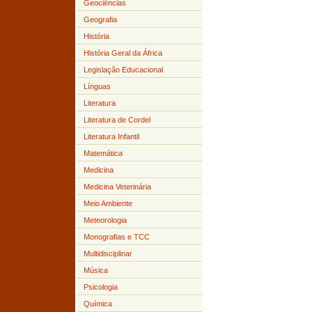
Geociências
Geografia
História
História Geral da África
Legislação Educacional
Línguas
Literatura
Literatura de Cordel
Literatura Infantil
Matemática
Medicina
Medicina Veterinária
Meio Ambiente
Meteorologia
Monografias e TCC
Multidisciplinar
Música
Psicologia
Química