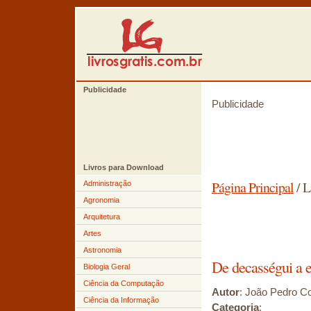
Publicidade
Publicidade
Livros para Download
Página Principal
/ L
Administração
Agronomia
Arquitetura
Artes
Astronomia
De decasségui a 
Biologia Geral
Ciência da Computação
Autor
: João Pedro C
Ciência da Informação
Categoria
: