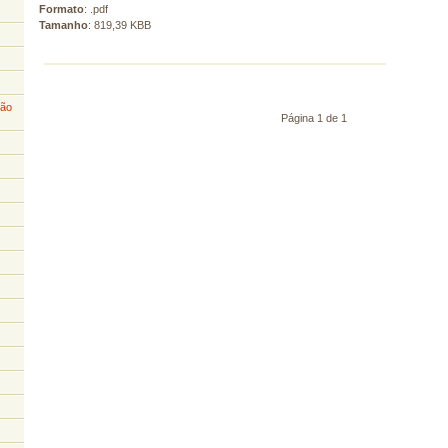
Formato
: .pdf
Tamanho
: 819,39 KBB
ção
Página 1 de 1