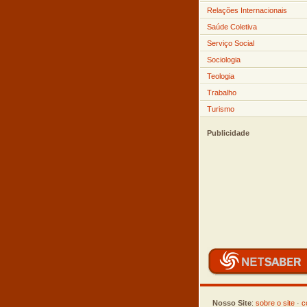
Relações Internacionais
Saúde Coletiva
Serviço Social
Sociologia
Teologia
Trabalho
Turismo
Publicidade
Nosso Site
:
sobre o site
·
c