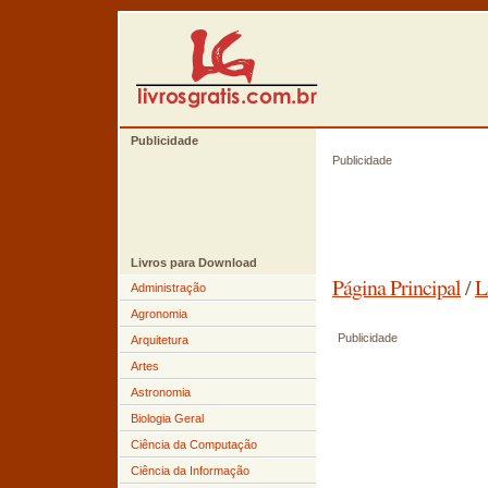
Publicidade
Publicidade
Livros para Download
Página Principal
/
L
Administração
Agronomia
Publicidade
Arquitetura
Artes
Astronomia
Biologia Geral
Ciência da Computação
Ciência da Informação