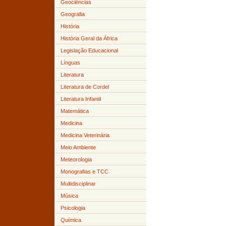
Geociências
Geografia
História
História Geral da África
Legislação Educacional
Línguas
Literatura
Literatura de Cordel
Literatura Infantil
Matemática
Medicina
Medicina Veterinária
Meio Ambiente
Meteorologia
Monografias e TCC
Multidisciplinar
Música
Psicologia
Química