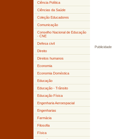
Ciência Política
Ciências da Saúde
Coleção Educadores
Comunicação
Conselho Nacional de Educação
- CNE
Defesa civil
Publicidade
Direito
Direitos humanos
Economia
Economia Doméstica
Educação
Educação - Trânsito
Educação Física
Engenharia Aeroespacial
Engenharias
Farmácia
Filosofia
Física