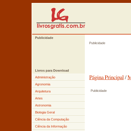
Publicidade
Publicidade
Livros para Download
Página Principal
/
M
Administração
Agronomia
Publicidade
Arquitetura
Artes
Astronomia
Biologia Geral
Ciência da Computação
Ciência da Informação