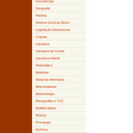
Geociências
Geografia
História
História Geral da África
Legislação Educacional
Línguas
Literatura
Literatura de Cordel
Literatura Infantil
Matemática
Medicina
Medicina Veterinária
Meio Ambiente
Meteorologia
Monografias e TCC
Multidisciplinar
Música
Psicologia
Química