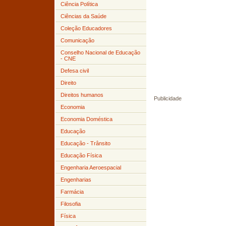
Ciência Política
Ciências da Saúde
Coleção Educadores
Comunicação
Conselho Nacional de Educação
- CNE
Defesa civil
Direito
Direitos humanos
Publicidade
Economia
Economia Doméstica
Educação
Educação - Trânsito
Educação Física
Engenharia Aeroespacial
Engenharias
Farmácia
Filosofia
Física